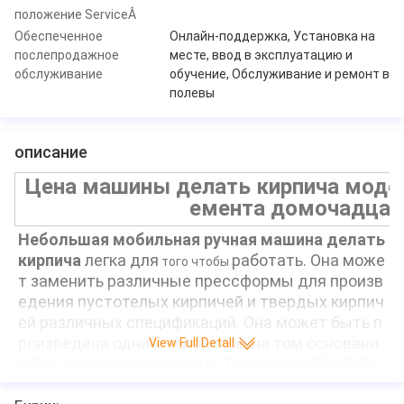
положение ServiceÂ
Обеспеченное
Онлайн-поддержка, Установка на
послепродажное
месте, ввод в эксплуатацию и
обслуживание
обучение, Обслуживание и ремонт в
полевы
описание
Цена машины делать кирпича моде
емента домочадца 
Небольшая мобильная ручная машина делать 
кирпича
 легка для
работать. Она може
 того чтобы 
т заменить различные прессформы для произв
едения пустотелых кирпичей и твердых кирпич
ей различных спецификаций. Она может быть п
роизведена одним человеком на том основани
View Full Detall
и без поддерживая плиты. Продукция 800-5400 
кирпичей согласно с перенос (пустотелые кирп