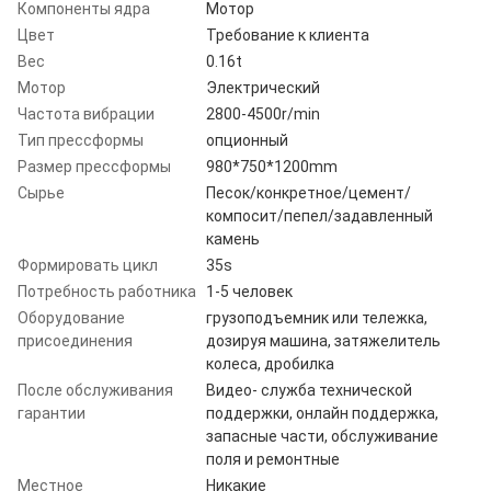
Компоненты ядра
Мотор
Цвет
Требование к клиента
Вес
0.16t
Мотор
Электрический
Частота вибрации
2800-4500r/min
Тип прессформы
опционный
Размер прессформы
980*750*1200mm
Сырье
Песок/конкретное/цемент/
компосит/пепел/задавленный
камень
Формировать цикл
35s
Потребность работника
1-5 человек
Оборудование
грузоподъемник или тележка,
присоединения
дозируя машина, затяжелитель
колеса, дробилка
После обслуживания
Видео- служба технической
гарантии
поддержки, онлайн поддержка,
запасные части, обслуживание
поля и ремонтные
Местное
Никакие